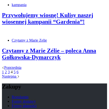
kampania
Przywołujemy wiosnę! Kulisy naszej
wiosennej kampanii “Gardenia”!
Czytamy z Marie Zelie
Czytamy z Marie Zélie – poleca Anna
Gołkowska-Dymarczyk
Poprzednia
1
2
3
4
5
6
Następna
Zakupy
Regulamin
Formy dostawy
Formy płatności