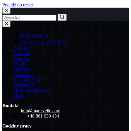
Przejdź do treści
2024 Relaunch
Powrót Marie Zélie 2024
Nowości
Sukienki
Płaszcze
Bluzki
Spódnice
Akcesoria
Ostatnie sztuki
Bestsellery
Bony upominkowe
Blog
Kontakt
napisz na
info@mariezelie.com
lub zadzwoń
+48 881 039 434
Godziny pracy