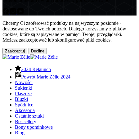
Telefon odbieramy w dni robocze, w godz. 9.00-15.30
Chcemy Ci zaoferować produkty na najwyższym poziomie -
dostosowane do Twoich potrzeb. Dlatego korzystamy z plików
cookies, które są zapisywane w pamięci Twojej przeglądarki.
Możesz zaakceptować lub skonfigurować pliki cookies.
Zaakceptuj
Decline
2024 Relaunch
Powrót Marie Zélie 2024
Nowości
Sukienki
Płaszcze
Bluzki
Spódnice
Akcesoria
Ostatnie sztuki
Bestsellery
Bony upominkowe
Blog