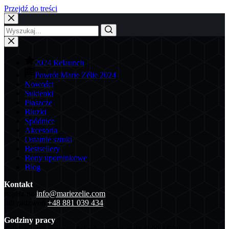
Przejdź do treści
2024 Relaunch
Powrót Marie Zélie 2024
Nowości
Sukienki
Płaszcze
Bluzki
Spódnice
Akcesoria
Ostatnie sztuki
Bestsellery
Bony upominkowe
Blog
Kontakt
napisz na
info@mariezelie.com
lub zadzwoń
+48 881 039 434
Godziny pracy