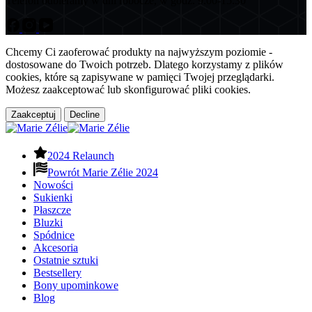
Telefon odbieramy w dni robocze, w godz. 9.00-15.30
Chcemy Ci zaoferować produkty na najwyższym poziomie -
dostosowane do Twoich potrzeb. Dlatego korzystamy z plików
cookies, które są zapisywane w pamięci Twojej przeglądarki.
Możesz zaakceptować lub skonfigurować pliki cookies.
Zaakceptuj
Decline
2024 Relaunch
Powrót Marie Zélie 2024
Nowości
Sukienki
Płaszcze
Bluzki
Spódnice
Akcesoria
Ostatnie sztuki
Bestsellery
Bony upominkowe
Blog