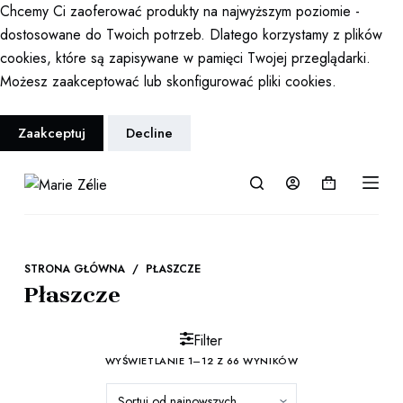
Chcemy Ci zaoferować produkty na najwyższym poziomie -
P
dostosowane do Twoich potrzeb. Dlatego korzystamy z plików
r
cookies, które są zapisywane w pamięci Twojej przeglądarki.
z
Możesz zaakceptować lub skonfigurować pliki cookies.
e
j
Zaakceptuj
Decline
d
ź
d
Koszyk
o
t
r
STRONA GŁÓWNA
/
PŁASZCZE
e
Płaszcze
ś
c
Filter
i
WYŚWIETLANIE 1–12 Z 66 WYNIKÓW