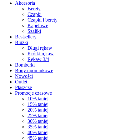
Akcesoria
Berety
Czapki
Czapki i berety
Kapelusze
Szaliki
Bestsellery
Bluzki
Długi rękaw
Krótki rękaw
Rękaw 3/4
Bomberki
Bony upominkowe
Nowości
Outlet
Płaszcze
Promocje czasowe
10% taniej
15% taniej
20% taniej
25% taniej
30% taniej
35% taniej
40% taniej
45% taniej