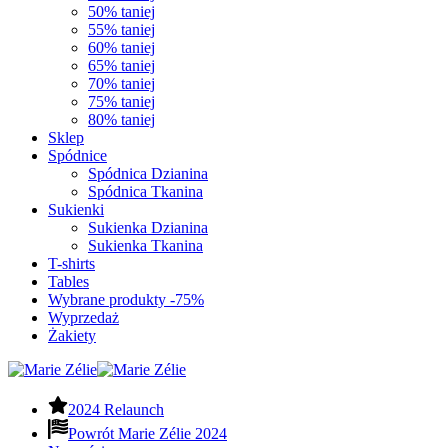
50% taniej
55% taniej
60% taniej
65% taniej
70% taniej
75% taniej
80% taniej
Sklep
Spódnice
Spódnica Dzianina
Spódnica Tkanina
Sukienki
Sukienka Dzianina
Sukienka Tkanina
T-shirts
Tables
Wybrane produkty -75%
Wyprzedaż
Żakiety
2024 Relaunch
Powrót Marie Zélie 2024