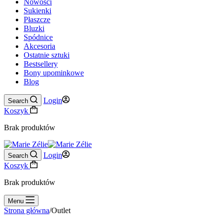
Nowości
Sukienki
Płaszcze
Bluzki
Spódnice
Akcesoria
Ostatnie sztuki
Bestsellery
Bony upominkowe
Blog
Login
Search
Koszyk
Brak produktów
Login
Search
Koszyk
Brak produktów
Menu
Strona główna
/
Outlet