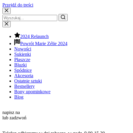
Przejdź do treści
2024 Relaunch
Powrót Marie Zélie 2024
Nowości
Sukienki
Płaszcze
Bluzki
Spódnice
Akcesoria
Ostatnie sztuki
Bestsellery
Bony upominkowe
Blog
Kontakt
napisz na
info@mariezelie.com
lub zadzwoń
+48 881 039 434
Godziny pracy