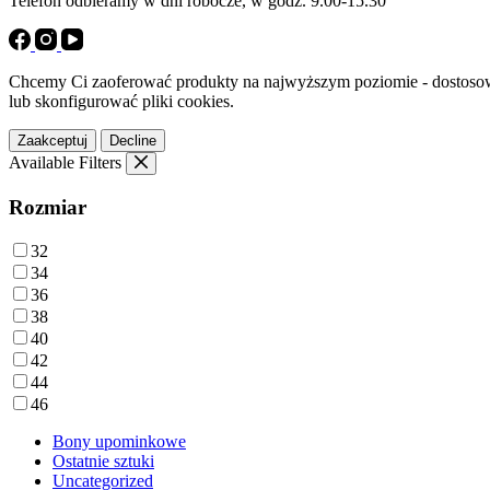
Telefon odbieramy w dni robocze, w godz. 9.00-15.30
Chcemy Ci zaoferować produkty na najwyższym poziomie - dostosowa
lub skonfigurować pliki cookies.
Zaakceptuj
Decline
Available Filters
Rozmiar
32
34
36
38
40
42
44
46
Bony upominkowe
Ostatnie sztuki
Uncategorized