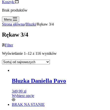
Koszyk
Brak produktów
Menu
Strona główna
/
Bluzki
/
Rękaw 3/4
Rękaw 3/4
Filter
Wyświetlanie 1–12 z 116 wyników
Bluzka Daniella Pavo
349,99
zł
Wybierz opcje
BRAK NA STANIE