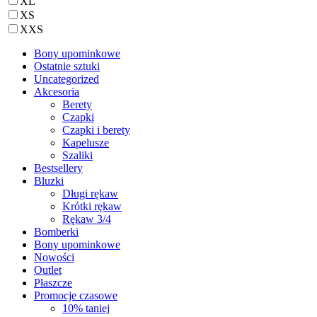
XL
XS
XXS
Bony upominkowe
Ostatnie sztuki
Uncategorized
Akcesoria
Berety
Czapki
Czapki i berety
Kapelusze
Szaliki
Bestsellery
Bluzki
Długi rękaw
Krótki rękaw
Rękaw 3/4
Bomberki
Bony upominkowe
Nowości
Outlet
Płaszcze
Promocje czasowe
10% taniej