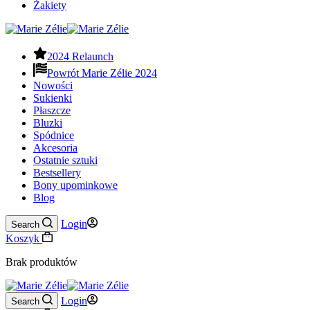
Żakiety
2024 Relaunch
Powrót Marie Zélie 2024
Nowości
Sukienki
Płaszcze
Bluzki
Spódnice
Akcesoria
Ostatnie sztuki
Bestsellery
Bony upominkowe
Blog
Login
Search
Koszyk
Brak produktów
Login
Search