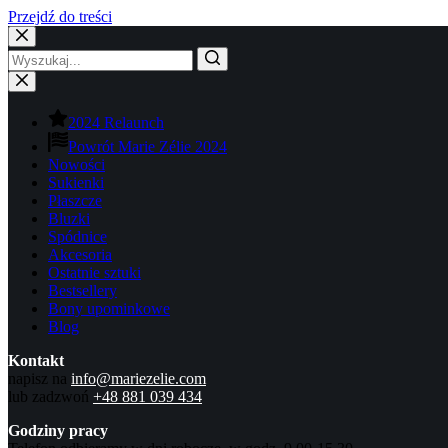
Przejdź do treści
2024 Relaunch
Powrót Marie Zélie 2024
Nowości
Sukienki
Płaszcze
Bluzki
Spódnice
Akcesoria
Ostatnie sztuki
Bestsellery
Bony upominkowe
Blog
Kontakt
napisz na
info@mariezelie.com
lub zadzwoń
+48 881 039 434
Godziny pracy