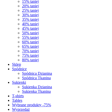
15% taniej
20% taniej
25% taniej
30% taniej
35% taniej
40% taniej
45% taniej
50% taniej
55% taniej
60% taniej
65% taniej
70% taniej
75% taniej
80% taniej
Sklep
Spódnice
Spódnica Dzianina
Spódnica Tkanina
Sukienki
Sukienka Dzianina
Sukienka Tkanina
T-shirts
Tables
Wybrane produkty -75%
Wyprzedaż