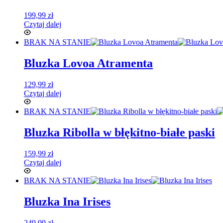
199,99
zł
Czytaj dalej
BRAK NA STANIE
Bluzka Lovoa Atramenta
129,99
zł
Czytaj dalej
BRAK NA STANIE
Bluzka Ribolla w błękitno-białe paski
159,99
zł
Czytaj dalej
BRAK NA STANIE
Bluzka Ina Irises
249,99
zł