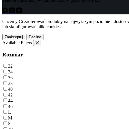
Telefon odbieramy w dni robocze, w godz. 9.00-15.30
Chcemy Ci zaoferować produkty na najwyższym poziomie - dostosowa
lub skonfigurować pliki cookies.
Zaakceptuj
Decline
Available Filters
Rozmiar
32
34
36
38
40
42
44
46
L
M
S