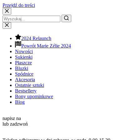
Przejdź do treści
2024 Relaunch
Powrót Marie Zélie 2024
Nowości
Sukienki
Płaszcze
Bluzki
Spódnice
Akcesoria
Ostatnie sztuki
Bestsellery
Bony upominkowe
Blog
Kontakt
napisz na
info@mariezelie.com
lub zadzwoń
+48 881 039 434
Godziny pracy