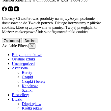
Telefon odbieramy w dni robocze, w godz. 9.00-15.30
Chcemy Ci zaoferować produkty na najwyższym poziomie -
dostosowane do Twoich potrzeb. Dlatego korzystamy z plików
cookies, które są zapisywane w pamięci Twojej przeglądarki.
Możesz zaakceptować lub skonfigurować pliki cookies.
Zaakceptuj
Decline
Available Filters
Bony upominkowe
Ostatnie sztuki
Uncategorized
Akcesoria
Berety
Czapki
Czapki i berety
Kapelusze
Szaliki
Bestsellery
Bluzki
Długi rękaw
Krótki rękaw