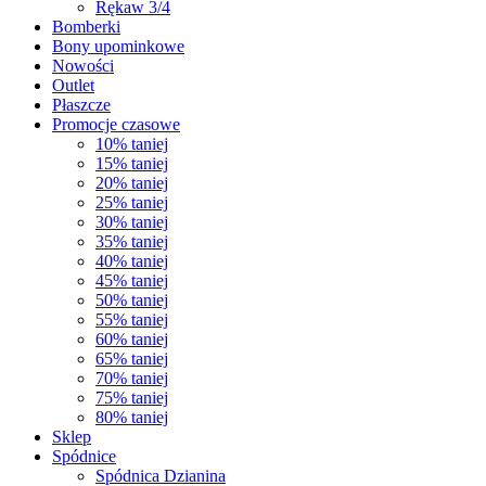
Rękaw 3/4
Bomberki
Bony upominkowe
Nowości
Outlet
Płaszcze
Promocje czasowe
10% taniej
15% taniej
20% taniej
25% taniej
30% taniej
35% taniej
40% taniej
45% taniej
50% taniej
55% taniej
60% taniej
65% taniej
70% taniej
75% taniej
80% taniej
Sklep
Spódnice
Spódnica Dzianina