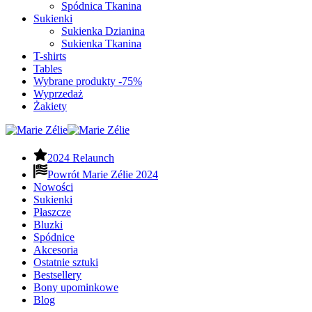
Spódnica Tkanina
Sukienki
Sukienka Dzianina
Sukienka Tkanina
T-shirts
Tables
Wybrane produkty -75%
Wyprzedaż
Żakiety
2024 Relaunch
Powrót Marie Zélie 2024
Nowości
Sukienki
Płaszcze
Bluzki
Spódnice
Akcesoria
Ostatnie sztuki
Bestsellery
Bony upominkowe
Blog