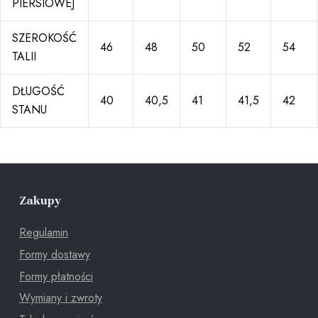
PIERSIOWEJ
SZEROKOŚĆ
46
48
50
52
54
TALII
DŁUGOŚĆ
40
40,5
41
41,5
42
STANU
Zakupy
Regulamin
Formy dostawy
Formy płatności
Wymiany i zwroty