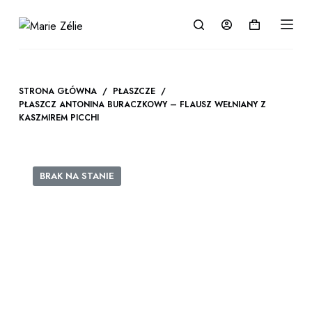
P
Koszyk
r
z
e
j
STRONA GŁÓWNA
/
PŁASZCZE
/
PŁASZCZ ANTONINA BURACZKOWY – FLAUSZ WEŁNIANY Z
d
KASZMIREM PICCHI
ź
d
o
BRAK NA STANIE
t
r
e
ś
c
i