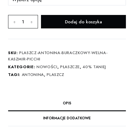
ilość
Dodaj do koszyka
Płaszcz
Antonina
buraczkowy
–
SKU:
PLASZCZ-ANTONINA-BURACZKOWY-WELNA-
flausz
KASZMIR-PICCHI
wełniany
KATEGORIE:
NOWOŚCI
,
PŁASZCZE
,
40% TANIEJ
z
TAGI:
ANTONINA
,
PLASZCZ
kaszmirem
Picchi
OPIS
INFORMACJE DODATKOWE