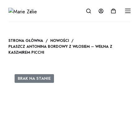
P
Koszyk
r
z
e
j
STRONA GŁÓWNA
/
NOWOŚCI
/
PŁASZCZ ANTONINA BORDOWY Z WŁOSIEM – WEŁNA Z
d
KASZMIREM PICCHI
ź
d
o
BRAK NA STANIE
t
r
e
ś
c
i