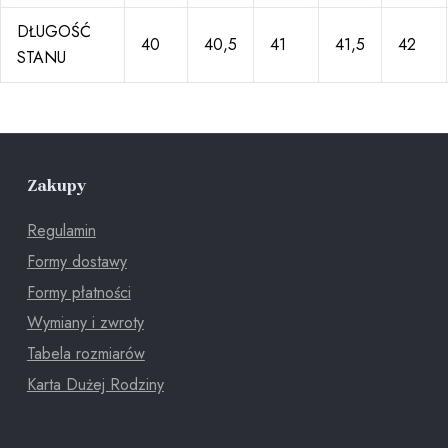
DŁUGOŚĆ
40
40,5
41
41,5
42
STANU
Zakupy
Regulamin
Formy dostawy
Formy płatności
Wymiany i zwroty
Tabela rozmiarów
Karta Dużej Rodziny