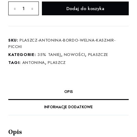
ilość
Dodaj do koszyka
Płaszcz
Antonina
bordowy
z
SKU:
PLASZCZ-ANTONINA-BORDO-WELNA-KASZMIR-
włosiem
PICCHI
–
KATEGORIE:
35% TANIEJ
,
NOWOŚCI
,
PŁASZCZE
wełna
TAGI:
ANTONINA
,
PLASZCZ
z
kaszmirem
Picchi
OPIS
INFORMACJE DODATKOWE
Opis