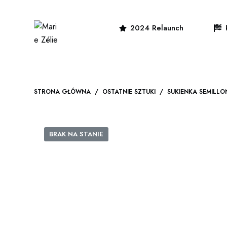
P
r
2024 Relaunch
z
e
j
d
ź
STRONA GŁÓWNA
/
OSTATNIE SZTUKI
/
SUKIENKA SEMILLO
d
o
t
BRAK NA STANIE
r
e
ś
c
i