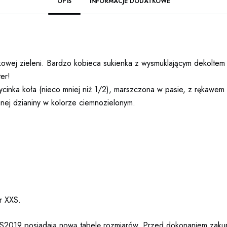
OPIS
INFORMACJE DODATKOWE
telkowej zieleni. Bardzo kobieca sukienka z wysmuklającym dekolt
er!
cinka koła (nieco mniej niż 1/2), marszczona w pasie, z rękawem 7/
anej dzianiny w kolorze ciemnozielonym.
ar XXS.
SS2019 posiadają nową tabelę rozmiarów. Przed dokonaniem zak