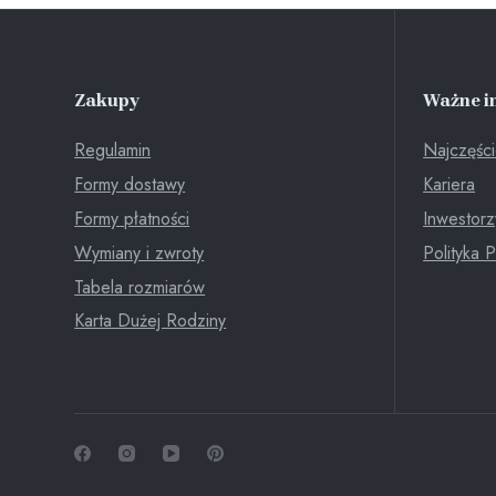
Zakupy
Ważne i
Regulamin
Najczęści
Formy dostawy
Kariera
Formy płatności
Inwestorz
Wymiany i zwroty
Polityka 
Tabela rozmiarów
Karta Dużej Rodziny
Chcemy Ci zaoferować produkty na najwyższym
poziomie - dostosowane do Twoich potrzeb. Dlatego
korzystamy z plików cookies, które są zapisywane w
pamięci Twojej przeglądarki. Możesz zaakceptować lub
skonfigurować pliki cookies.
Zaakceptuj
Decline