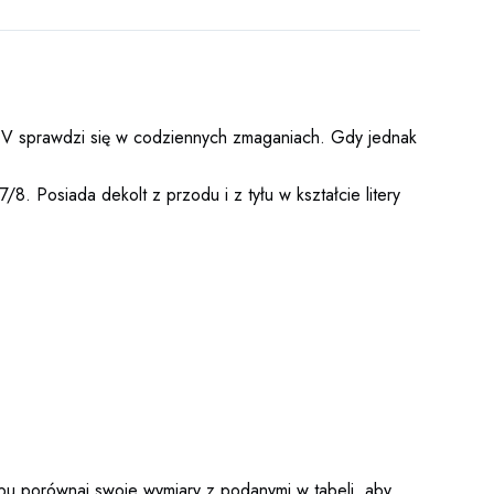
em V sprawdzi się w codziennych zmaganiach. Gdy jednak
8. Posiada dekolt z przodu i z tyłu w kształcie litery
upu porównaj swoje wymiary z podanymi w
tabeli
, aby