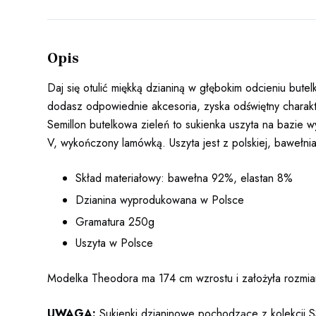
Opis
Daj się otulić miękką dzianiną w głębokim odcieniu bu
dodasz odpowiednie akcesoria, zyska odświętny charakt
Semillon butelkowa zieleń to sukienka uszyta na bazie wy
V, wykończony lamówką. Uszyta jest z polskiej, bawełni
Skład materiałowy: bawełna 92%, elastan 8%
Dzianina wyprodukowana w Polsce
Gramatura 250g
Uszyta w Polsce
Modelka Theodora ma 174 cm wzrostu i założyła rozmi
UWAGA:
Sukienki dzianinowe pochodzące z kolekcji 