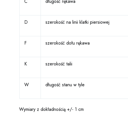
C
długość rękawa
D
szerokość na linii klatki piersiowej
F
szerokość dołu rękawa
K
szerokość talii
W
długość stanu w tyle
Wymiary z dokładnością +/- 1 cm