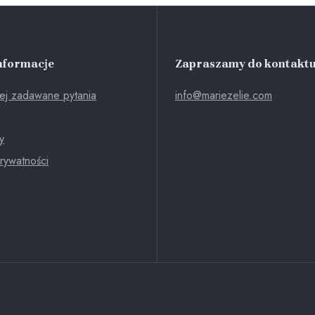
nformacje
Zapraszamy do kontaktu
ej zadawane pytania
info@mariezelie.com
y
Prywatności