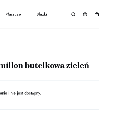
Płaszcze
Bluzki
Spódnice
Akcesoria
Koszyk
millon butelkowa zieleń
nie i nie jest dostępny.