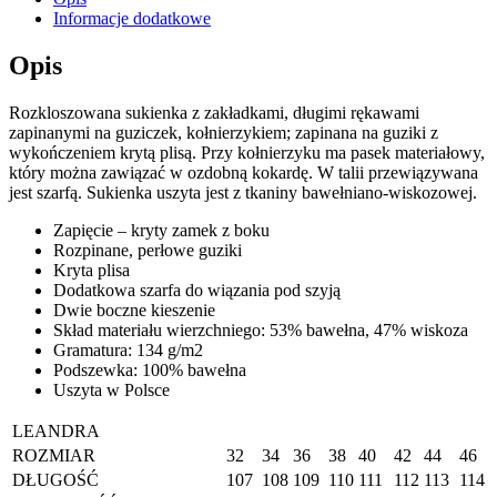
Informacje dodatkowe
Opis
Rozkloszowana sukienka z zakładkami, długimi rękawami
zapinanymi na guziczek, kołnierzykiem; zapinana na guziki z
wykończeniem krytą plisą. Przy kołnierzyku ma pasek materiałowy,
który można zawiązać w ozdobną kokardę. W talii przewiązywana
jest szarfą. Sukienka uszyta jest z tkaniny bawełniano-wiskozowej.
Zapięcie – kryty zamek z boku
Rozpinane, perłowe guziki
Kryta plisa
Dodatkowa szarfa do wiązania pod szyją
Dwie boczne kieszenie
Skład materiału wierzchniego: 53% bawełna, 47% wiskoza
Gramatura: 134 g/m2
Podszewka: 100% bawełna
Uszyta w Polsce
LEANDRA
ROZMIAR
32
34
36
38
40
42
44
46
DŁUGOŚĆ
107
108
109
110
111
112
113
114