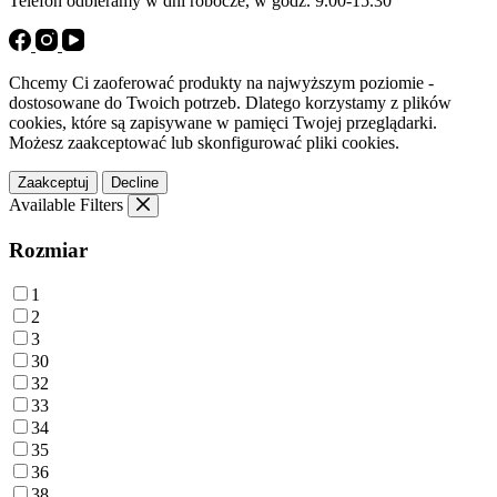
Telefon odbieramy w dni robocze, w godz. 9.00-15.30
Chcemy Ci zaoferować produkty na najwyższym poziomie -
dostosowane do Twoich potrzeb. Dlatego korzystamy z plików
cookies, które są zapisywane w pamięci Twojej przeglądarki.
Możesz zaakceptować lub skonfigurować pliki cookies.
Zaakceptuj
Decline
Available Filters
Rozmiar
1
2
3
30
32
33
34
35
36
38