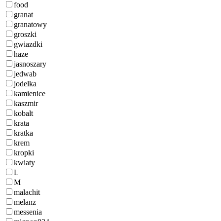
food
granat
granatowy
groszki
gwiazdki
haze
jasnoszary
jedwab
jodelka
kamienice
kaszmir
kobalt
krata
kratka
krem
kropki
kwiaty
L
M
malachit
melanz
messenia