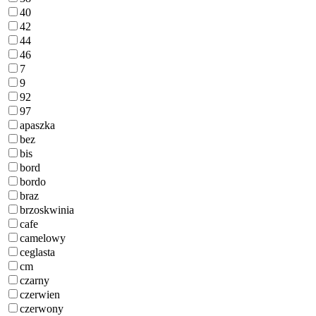
40
42
44
46
7
9
92
97
apaszka
bez
bis
bord
bordo
braz
brzoskwinia
cafe
camelowy
ceglasta
cm
czarny
czerwien
czerwony