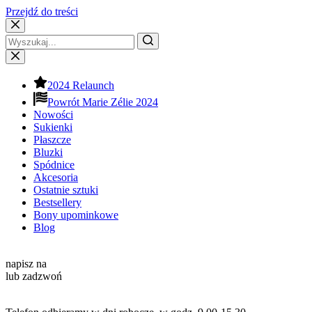
Przejdź do treści
2024 Relaunch
Powrót Marie Zélie 2024
Nowości
Sukienki
Płaszcze
Bluzki
Spódnice
Akcesoria
Ostatnie sztuki
Bestsellery
Bony upominkowe
Blog
Kontakt
napisz na
info@mariezelie.com
lub zadzwoń
+48 881 039 434
Godziny pracy