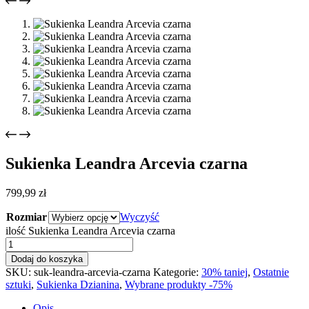
Sukienka Leandra Arcevia czarna
799,99
zł
Rozmiar
Wyczyść
ilość Sukienka Leandra Arcevia czarna
Dodaj do koszyka
SKU:
suk-leandra-arcevia-czarna
Kategorie:
30% taniej
,
Ostatnie
sztuki
,
Sukienka Dzianina
,
Wybrane produkty -75%
Opis