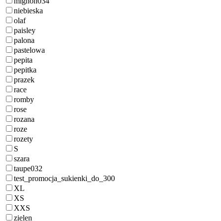
mignon034
niebieska
olaf
paisley
palona
pastelowa
pepita
pepitka
prazek
race
romby
rose
rozana
roze
rozety
S
szara
taupe032
test_promocja_sukienki_do_300
XL
XS
XXS
zielen