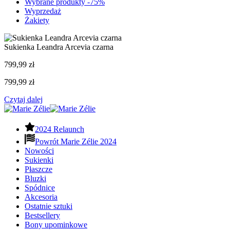
Wybrane produkty -75%
Wyprzedaż
Żakiety
Sukienka Leandra Arcevia czarna
799,99
zł
799,99
zł
Czytaj dalej
2024 Relaunch
Powrót Marie Zélie 2024
Nowości
Sukienki
Płaszcze
Bluzki
Spódnice
Akcesoria
Ostatnie sztuki
Bestsellery
Bony upominkowe