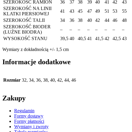
SZEROKOŚĆ RAMION
36
37
38
39
40
41
42
43
SZEROKOŚĆ NA LINII
41
43
45
47
49
51
53
55
KLATKI PIERSIOWEJ
SZEROKOŚĆ TALII
34
36
38
40
42
44
46
48
SZEROKOŚĆ BIODER
–
–
–
–
–
–
–
–
(LUŹNE BIODRA)
WYSOKOŚĆ STANU
39,5
40
40,5
41
41,5
42
42,5
43
Wymiary z dokładnością +/- 1,5 cm
Informacje dodatkowe
Rozmiar
32, 34, 36, 38, 40, 42, 44, 46
Zakupy
Regulamin
Formy dostawy
Formy płatności
Wymiany i zwroty
Tabela rozmiarów