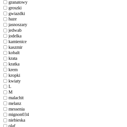
granatowy
groszki
gwiazdki
haze
jasnoszary
jedwab
jodelka
kamienice
kaszmir
kobalt
krata
kratka
krem
kropki
kwiaty
L
M
malachit
melanz
messenia
mignon034
niebieska
olaf