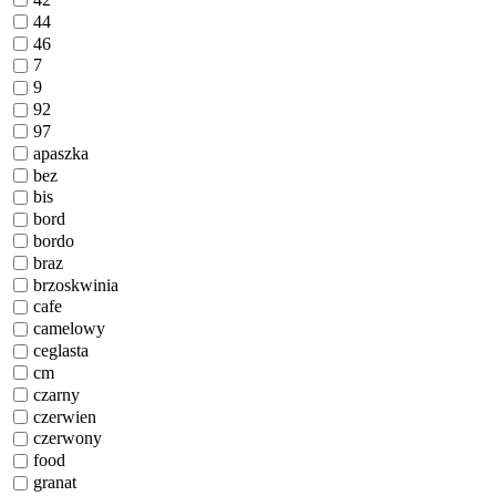
44
46
7
9
92
97
apaszka
bez
bis
bord
bordo
braz
brzoskwinia
cafe
camelowy
ceglasta
cm
czarny
czerwien
czerwony
food
granat