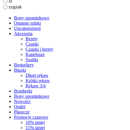
zl
zygzak
Bony upominkowe
Ostatnie sztuki
Uncategorized
Akcesoria
Berety
Czapki
Czapki i berety
Kapelusze
Szaliki
Bestsellery
Bluzki
Długi rękaw
Krótki rękaw
Rękaw 3/4
Bomberki
Bony upominkowe
Nowości
Outlet
Płaszcze
Promocje czasowe
10% taniej
15% taniej