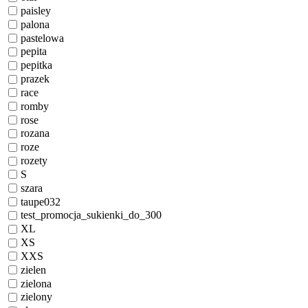
paisley
palona
pastelowa
pepita
pepitka
prazek
race
romby
rose
rozana
roze
rozety
S
szara
taupe032
test_promocja_sukienki_do_300
XL
XS
XXS
zielen
zielona
zielony