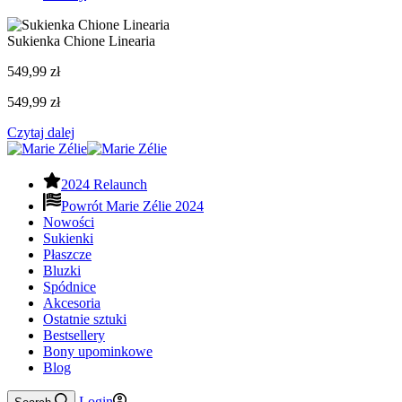
Sukienka Chione Linearia
549,99
zł
549,99
zł
Czytaj dalej
2024 Relaunch
Powrót Marie Zélie 2024
Nowości
Sukienki
Płaszcze
Bluzki
Spódnice
Akcesoria
Ostatnie sztuki
Bestsellery
Bony upominkowe
Blog
Login