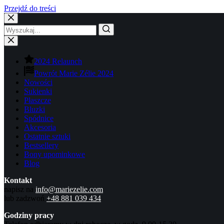
Przejdź do treści
2024 Relaunch
Powrót Marie Zélie 2024
Nowości
Sukienki
Płaszcze
Bluzki
Spódnice
Akcesoria
Ostatnie sztuki
Bestsellery
Bony upominkowe
Blog
Kontakt
napisz na
info@mariezelie.com
lub zadzwoń
+48 881 039 434
Godziny pracy