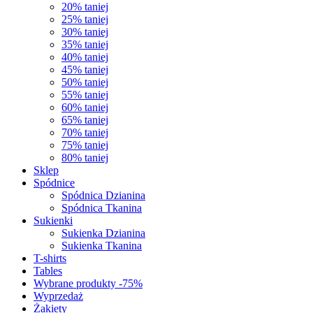
20% taniej
25% taniej
30% taniej
35% taniej
40% taniej
45% taniej
50% taniej
55% taniej
60% taniej
65% taniej
70% taniej
75% taniej
80% taniej
Sklep
Spódnice
Spódnica Dzianina
Spódnica Tkanina
Sukienki
Sukienka Dzianina
Sukienka Tkanina
T-shirts
Tables
Wybrane produkty -75%
Wyprzedaż
Żakiety