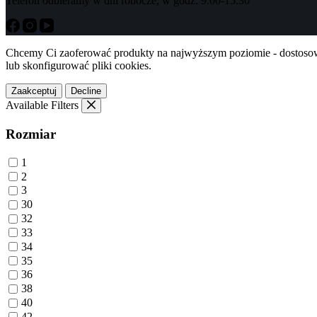
Telefon odbieramy w dni robocze, w godz. 9.00-15.30
Chcemy Ci zaoferować produkty na najwyższym poziomie - dostosowa
lub skonfigurować pliki cookies.
Zaakceptuj
Decline
Available Filters
Rozmiar
1
2
3
30
32
33
34
35
36
38
40
42