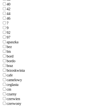
40
42
44
46
7
9
92
97
apaszka
bez
bis
bord
bordo
braz
brzoskwinia
cafe
camelowy
ceglasta
cm
czarny
czerwien
czerwony