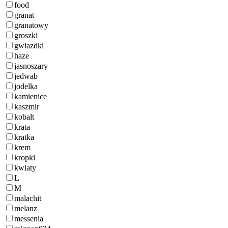
food
granat
granatowy
groszki
gwiazdki
haze
jasnoszary
jedwab
jodelka
kamienice
kaszmir
kobalt
krata
kratka
krem
kropki
kwiaty
L
M
malachit
melanz
messenia