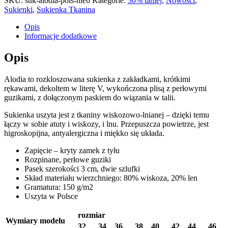
SKU:
suk-alodia-pois-nieb
Kategorie:
30% taniej
,
Nowości
,
Sukienki
,
Sukienka Tkanina
Opis
Informacje dodatkowe
Opis
Alodia to rozkloszowana sukienka z zakładkami, krótkimi
rękawami, dekoltem w literę V, wykończona plisą z perłowymi
guzikami, z dołączonym paskiem do wiązania w talii.
Sukienka uszyta jest z tkaniny wiskozowo-lnianej – dzięki temu
łączy w sobie atuty i wiskozy, i lnu. Przepuszcza powietrze, jest
higroskopijna, antyalergiczna i miękko się układa.
Zapięcie – kryty zamek z tyłu
Rozpinane, perłowe guziki
Pasek szerokości 3 cm, dwie szlufki
Skład materiału wierzchniego: 80% wiskoza, 20% len
Gramatura: 150 g/m2
Uszyta w Polsce
rozmiar
Wymiary modelu
32
34
36
38
40
42
44
46