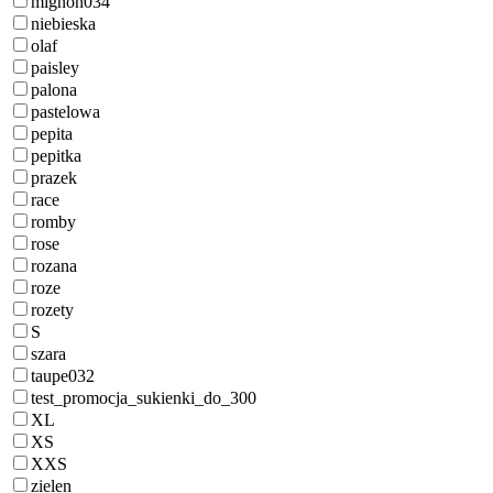
mignon034
niebieska
olaf
paisley
palona
pastelowa
pepita
pepitka
prazek
race
romby
rose
rozana
roze
rozety
S
szara
taupe032
test_promocja_sukienki_do_300
XL
XS
XXS
zielen