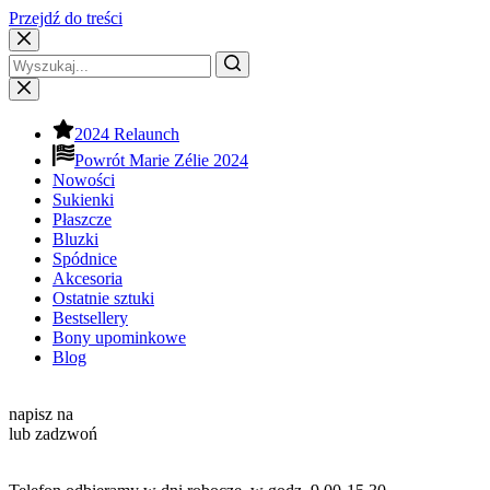
Przejdź do treści
2024 Relaunch
Powrót Marie Zélie 2024
Nowości
Sukienki
Płaszcze
Bluzki
Spódnice
Akcesoria
Ostatnie sztuki
Bestsellery
Bony upominkowe
Blog
Kontakt
napisz na
info@mariezelie.com
lub zadzwoń
+48 881 039 434
Godziny pracy