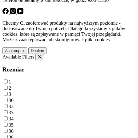
Telefon odbieramy w dni robocze, w godz. 9.00-15.30
Chcemy Ci zaoferować produkty na najwyższym poziomie -
dostosowane do Twoich potrzeb. Dlatego korzystamy z plików
cookies, które są zapisywane w pamięci Twojej przeglądarki.
Możesz zaakceptować lub skonfigurować pliki cookies.
Zaakceptuj
Decline
Available Filters
Rozmiar
1
2
3
30
32
33
34
35
36
38