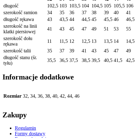
długość
102,5
103
103,5
104
104,5
105
105,5
106
szerokość ramion
34
35
36
37
38
39
40
41
długość rękawa
43
43,5
44
44,5
45
45,5
46
46,5
szerokość na linii
41
43
45
47
49
51
53
55
klatki piersiowej
szerokość dołu
11
11,5
12
12,5
13
13,5
14
14,5
rękawa
szerokość talii
35
37
39
41
43
45
47
49
długość stanu (śr.
35,5
36,5
37,5
38,5
39,5
40,5
41,5
42,5
tyłu)
Informacje dodatkowe
Rozmiar
32, 34, 36, 38, 40, 42, 44, 46
Zakupy
Regulamin
Formy dostawy