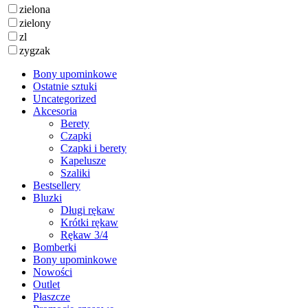
zielona
zielony
zl
zygzak
Bony upominkowe
Ostatnie sztuki
Uncategorized
Akcesoria
Berety
Czapki
Czapki i berety
Kapelusze
Szaliki
Bestsellery
Bluzki
Długi rękaw
Krótki rękaw
Rękaw 3/4
Bomberki
Bony upominkowe
Nowości
Outlet
Płaszcze