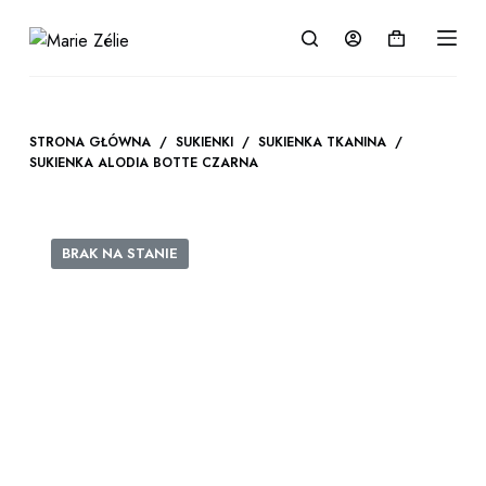
P
Koszyk
r
z
e
j
STRONA GŁÓWNA
/
SUKIENKI
/
SUKIENKA TKANINA
/
d
SUKIENKA ALODIA BOTTE CZARNA
ź
d
o
BRAK NA STANIE
t
r
e
ś
c
i