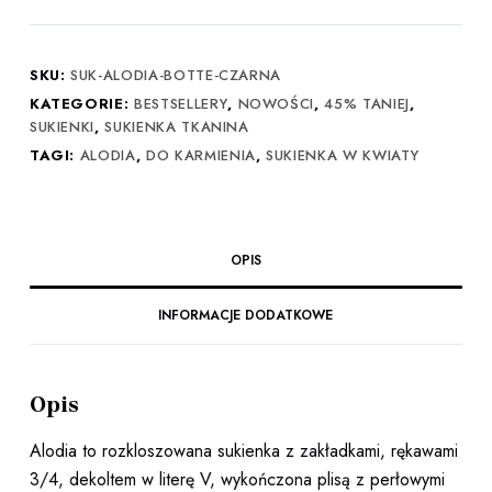
Alodia
Botte
czarna
SKU:
SUK-ALODIA-BOTTE-CZARNA
KATEGORIE:
BESTSELLERY
,
NOWOŚCI
,
45% TANIEJ
,
SUKIENKI
,
SUKIENKA TKANINA
TAGI:
ALODIA
,
DO KARMIENIA
,
SUKIENKA W KWIATY
OPIS
INFORMACJE DODATKOWE
Opis
Alodia to rozkloszowana sukienka z zakładkami, rękawami
3/4, dekoltem w literę V, wykończona plisą z perłowymi