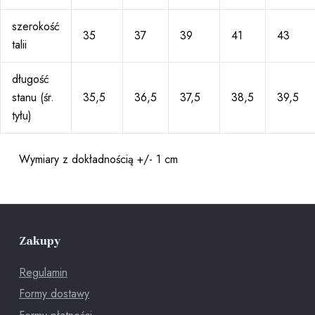
szerokość
35
37
39
41
43
talii
długość
stanu (śr.
35,5
36,5
37,5
38,5
39,5
tyłu)
Wymiary z dokładnością +/- 1 cm
Zakupy
Regulamin
Formy dostawy