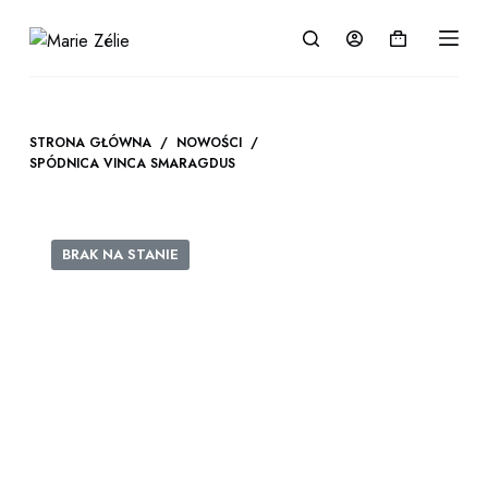
P
Koszyk
r
z
e
j
STRONA GŁÓWNA
/
NOWOŚCI
/
d
SPÓDNICA VINCA SMARAGDUS
ź
d
o
BRAK NA STANIE
t
r
e
ś
c
i