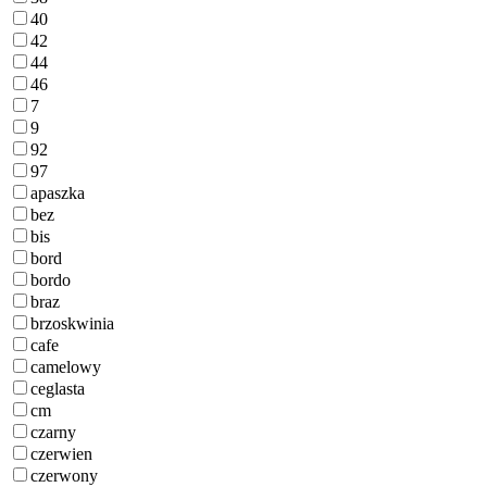
40
42
44
46
7
9
92
97
apaszka
bez
bis
bord
bordo
braz
brzoskwinia
cafe
camelowy
ceglasta
cm
czarny
czerwien
czerwony