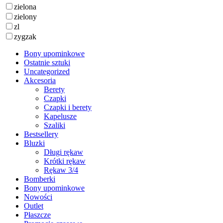
zielona
zielony
zl
zygzak
Bony upominkowe
Ostatnie sztuki
Uncategorized
Akcesoria
Berety
Czapki
Czapki i berety
Kapelusze
Szaliki
Bestsellery
Bluzki
Długi rękaw
Krótki rękaw
Rękaw 3/4
Bomberki
Bony upominkowe
Nowości
Outlet
Płaszcze