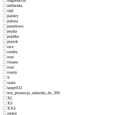
mignon034
niebieska
olaf
paisley
palona
pastelowa
pepita
pepitka
prazek
race
romby
rose
rozana
roze
rozety
S
szara
taupe032
test_promocja_sukienki_do_300
XL
XS
XXS
zielen