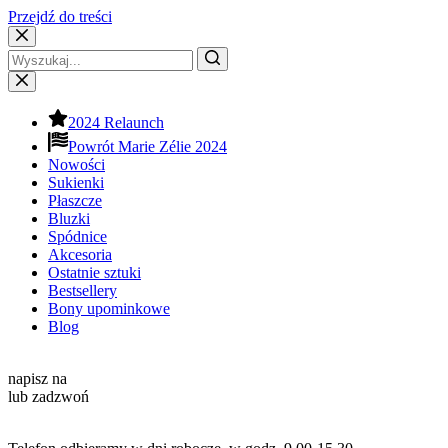
Przejdź do treści
2024 Relaunch
Powrót Marie Zélie 2024
Nowości
Sukienki
Płaszcze
Bluzki
Spódnice
Akcesoria
Ostatnie sztuki
Bestsellery
Bony upominkowe
Blog
Kontakt
napisz na
info@mariezelie.com
lub zadzwoń
+48 881 039 434
Godziny pracy