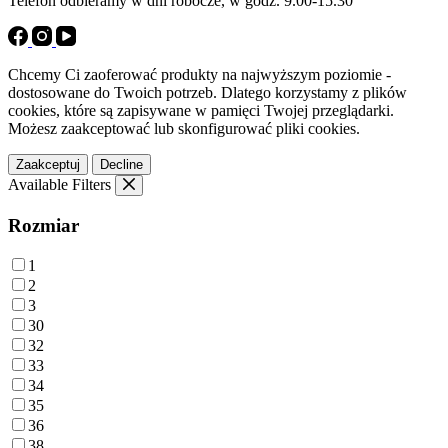
Telefon odbieramy w dni robocze, w godz. 9.00-15.30
Chcemy Ci zaoferować produkty na najwyższym poziomie -
dostosowane do Twoich potrzeb. Dlatego korzystamy z plików
cookies, które są zapisywane w pamięci Twojej przeglądarki.
Możesz zaakceptować lub skonfigurować pliki cookies.
Zaakceptuj
Decline
Available Filters
Rozmiar
1
2
3
30
32
33
34
35
36
38