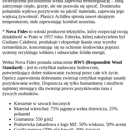
zwierzęcemu pochodzeniu wełna zapewnia termoregulację – zimą
zatrzymuje ciepło, grzeje, ale nie pozwala się spocić. Domieszka
poliamidu wpływa pozytywnie na jakość materiału, zapewnia jego
większą żywotność. Płaszcz Achillea sprosta nawet skrajnym
temperaturom, stale zapewniając komfort noszenia.
*
Nova Fides
to włoski producent tekstyliów, który rozpoczął swoją
działalność w Prato w 1957 roku. Fabryka, której założycielem był
Giuliano Calabresi, produkuje i eksportuje tkanin oraz wyroby
rzemieślnicze, koncentrując się na ochronie środowiska poprzez
systemy recyklingu włókien i odnawialne źródła energii.
Wełna Nova Fides posiada oznaczenie
RWS (Responsible Wool
Standard)
– jest to certyfikat nadawany hodowcom,
potwierdzający dobre traktowanie zwierząt przez całe ich życie.
Oprócz zapewnienia dobrostanu zwierząt certyfikat reguluje zasady
pozyskiwania wełny. Dopuszcza się tylko humanitarny i możliwie
najmniej stresujący dla zwierząt proces pozyskiwania runa z
żywych osobników.
Kieszenie w szwach bocznych
Materiał wierzchni: 75% jagnięca wełna dziewicza, 25%
poliamid
Gramatura: 550 g/m2
Podszewka żakardowa z logo MZ: 50% wiskoza, 50% acetat
Guziki rogowe (70% róg bawoli, 30% żywica)