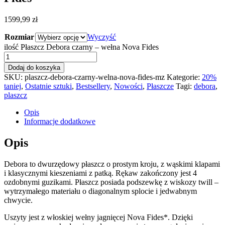
1599,99
zł
Rozmiar
Wyczyść
ilość Płaszcz Debora czarny – wełna Nova Fides
Dodaj do koszyka
SKU:
plaszcz-debora-czarny-welna-nova-fides-mz
Kategorie:
20%
taniej
,
Ostatnie sztuki
,
Bestsellery
,
Nowości
,
Płaszcze
Tagi:
debora
,
plaszcz
Opis
Informacje dodatkowe
Opis
Debora to dwurzędowy płaszcz o prostym kroju, z wąskimi klapami
i klasycznymi kieszeniami z patką. Rękaw zakończony jest 4
ozdobnymi guzikami. Płaszcz posiada podszewkę z wiskozy twill –
wytrzymałego materiału o diagonalnym splocie i jedwabnym
chwycie.
Uszyty jest z włoskiej wełny jagnięcej Nova Fides*. Dzięki