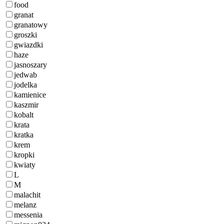
food
granat
granatowy
groszki
gwiazdki
haze
jasnoszary
jedwab
jodelka
kamienice
kaszmir
kobalt
krata
kratka
krem
kropki
kwiaty
L
M
malachit
melanz
messenia