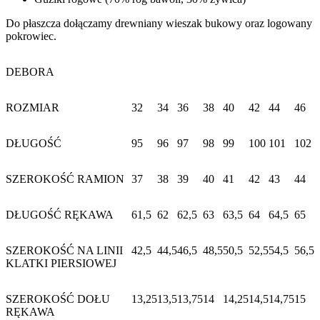
Do płaszcza dołączamy drewniany wieszak bukowy oraz logowany
pokrowiec.
DEBORA
ROZMIAR
32
34
36
38
40
42
44
46
DŁUGOŚĆ
95
96
97
98
99
100
101
102
SZEROKOŚĆ RAMION
37
38
39
40
41
42
43
44
DŁUGOŚĆ RĘKAWA
61,5
62
62,5
63
63,5
64
64,5
65
SZEROKOŚĆ NA LINII
42,5
44,5
46,5
48,5
50,5
52,5
54,5
56,5
KLATKI PIERSIOWEJ
SZEROKOŚĆ DOŁU
13,25
13,5
13,75
14
14,25
14,5
14,75
15
RĘKAWA