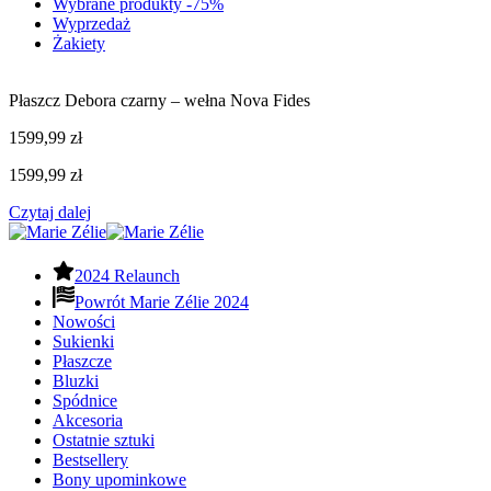
Wybrane produkty -75%
Wyprzedaż
Żakiety
Płaszcz Debora czarny – wełna Nova Fides
1599,99
zł
1599,99
zł
Czytaj dalej
2024 Relaunch
Powrót Marie Zélie 2024
Nowości
Sukienki
Płaszcze
Bluzki
Spódnice
Akcesoria
Ostatnie sztuki
Bestsellery
Bony upominkowe