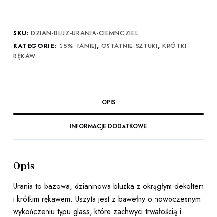
Urania
ciemnozielona
SKU:
DZIAN-BLUZ-URANIA-CIEMNOZIEL
KATEGORIE:
35% TANIEJ
,
OSTATNIE SZTUKI
,
KRÓTKI
RĘKAW
OPIS
INFORMACJE DODATKOWE
Opis
Urania to bazowa, dzianinowa bluzka z okrągłym dekoltem
i krótkim rękawem. Uszyta jest z bawełny o nowoczesnym
wykończeniu typu glass, które zachwyci trwałością i