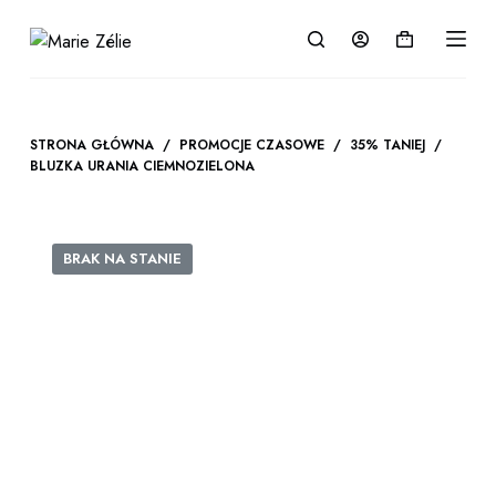
P
Koszyk
r
z
e
j
STRONA GŁÓWNA
/
PROMOCJE CZASOWE
/
35% TANIEJ
/
d
BLUZKA URANIA CIEMNOZIELONA
ź
d
o
BRAK NA STANIE
t
r
e
ś
c
i