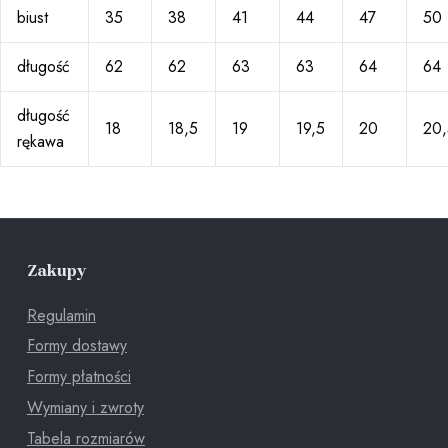
biust
35
38
41
44
47
50
długość
62
62
63
63
64
64
długość
18
18,5
19
19,5
20
20,
rękawa
Zakupy
Regulamin
Formy dostawy
Formy płatności
Wymiany i zwroty
Tabela rozmiarów