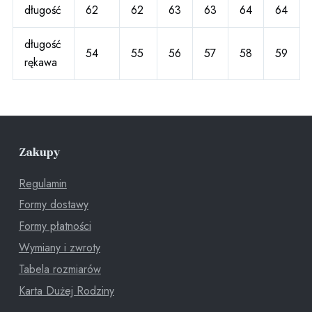
długość
62
62
63
63
64
64
długość
54
55
56
57
58
59
rękawa
Zakupy
Regulamin
Formy dostawy
Formy płatności
Wymiany i zwroty
Tabela rozmiarów
Karta Dużej Rodziny