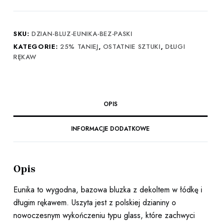
Eunika
w
beżowo-
SKU:
DZIAN-BLUZ-EUNIKA-BEZ-PASKI
czarne
KATEGORIE:
25% TANIEJ
,
OSTATNIE SZTUKI
,
DŁUGI
paski
RĘKAW
OPIS
INFORMACJE DODATKOWE
Opis
Eunika to wygodna, bazowa bluzka z dekoltem w łódkę i
długim rękawem. Uszyta jest z polskiej dzianiny o
nowoczesnym wykończeniu typu glass, które zachwyci