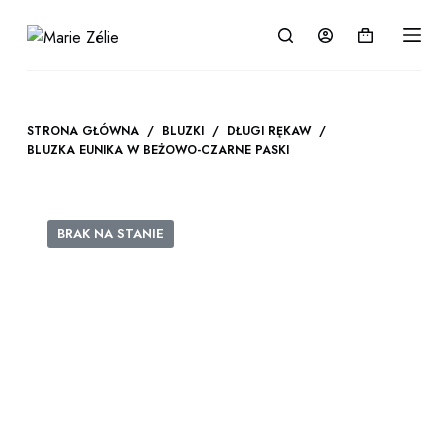
P
Koszyk
r
z
e
j
STRONA GŁÓWNA
/
BLUZKI
/
DŁUGI RĘKAW
/
d
BLUZKA EUNIKA W BEŻOWO-CZARNE PASKI
ź
d
o
BRAK NA STANIE
t
r
e
ś
c
i