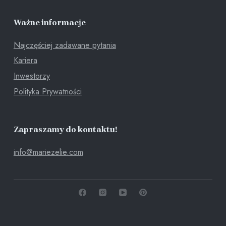
Ważne informacje
Najczęściej zadawane pytania
Kariera
Inwestorzy
Polityka Prywatności
Zapraszamy do kontaktu!
info@mariezelie.com
Chcemy Ci zaoferować produkty na najwyższym poziomie -
dostosowane do Twoich potrzeb. Dlatego korzystamy z plików
cookies, które są zapisywane w pamięci Twojej przeglądarki.
Możesz zaakceptować lub skonfigurować pliki cookies.