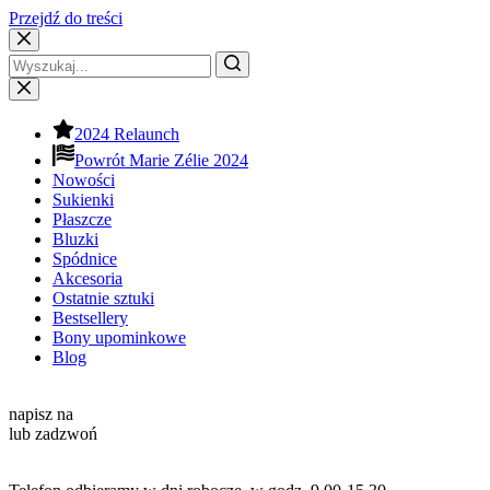
Przejdź do treści
2024 Relaunch
Powrót Marie Zélie 2024
Nowości
Sukienki
Płaszcze
Bluzki
Spódnice
Akcesoria
Ostatnie sztuki
Bestsellery
Bony upominkowe
Blog
Kontakt
napisz na
info@mariezelie.com
lub zadzwoń
+48 881 039 434
Godziny pracy