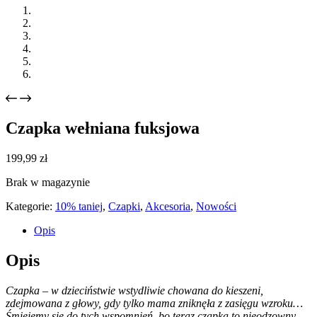
Czapka wełniana fuksjowa
199,99
zł
Brak w magazynie
Kategorie:
10% taniej
,
Czapki
,
Akcesoria
,
Nowości
Opis
Opis
Czapka – w dzieciństwie wstydliwie chowana do kieszeni,
zdejmowana z głowy, gdy tylko mama zniknęła z zasięgu wzroku…
Śmiejemy się do tych wspomnień, bo teraz czapka to nieodzowny