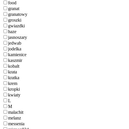
food
granat
granatowy
groszki
gwiazdki
haze
jasnoszary
jedwab
jodelka
kamienice
kaszmir
kobalt
krata
kratka
krem
kropki
kwiaty
L
M
malachit
melanz
messenia