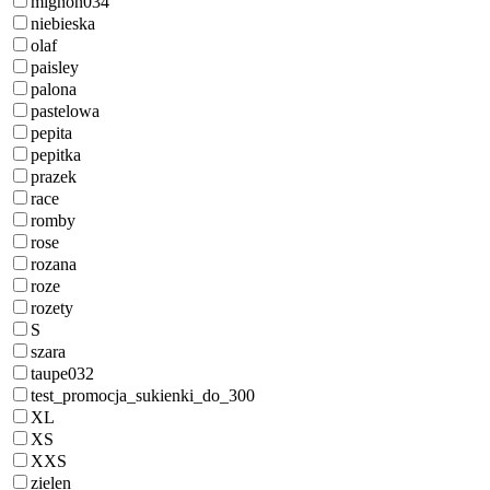
mignon034
niebieska
olaf
paisley
palona
pastelowa
pepita
pepitka
prazek
race
romby
rose
rozana
roze
rozety
S
szara
taupe032
test_promocja_sukienki_do_300
XL
XS
XXS
zielen