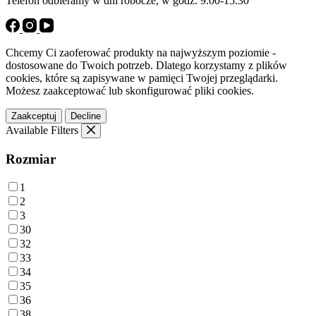
Telefon odbieramy w dni robocze, w godz. 9.00-15.30
Chcemy Ci zaoferować produkty na najwyższym poziomie -
dostosowane do Twoich potrzeb. Dlatego korzystamy z plików
cookies, które są zapisywane w pamięci Twojej przeglądarki.
Możesz zaakceptować lub skonfigurować pliki cookies.
Zaakceptuj
Decline
Available Filters
Rozmiar
1
2
3
30
32
33
34
35
36
38