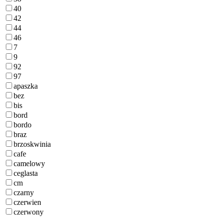
40
42
44
46
7
9
92
97
apaszka
bez
bis
bord
bordo
braz
brzoskwinia
cafe
camelowy
ceglasta
cm
czarny
czerwien
czerwony