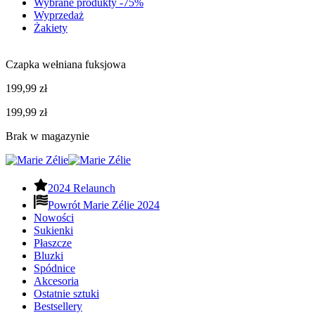
Wybrane produkty -75%
Wyprzedaż
Żakiety
Czapka wełniana fuksjowa
199,99
zł
199,99
zł
Brak w magazynie
2024 Relaunch
Powrót Marie Zélie 2024
Nowości
Sukienki
Płaszcze
Bluzki
Spódnice
Akcesoria
Ostatnie sztuki
Bestsellery