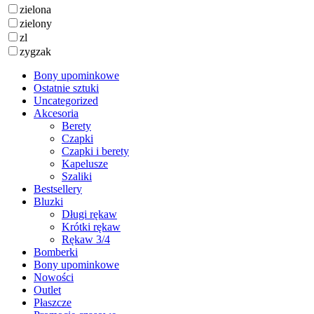
zielona
zielony
zl
zygzak
Bony upominkowe
Ostatnie sztuki
Uncategorized
Akcesoria
Berety
Czapki
Czapki i berety
Kapelusze
Szaliki
Bestsellery
Bluzki
Długi rękaw
Krótki rękaw
Rękaw 3/4
Bomberki
Bony upominkowe
Nowości
Outlet
Płaszcze