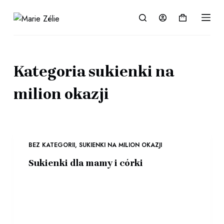
P
Koszyk
r
z
e
j
Kategoria
sukienki na
d
ź
milion okazji
d
o
t
r
BEZ KATEGORII
,
SUKIENKI NA MILION OKAZJI
e
Sukienki dla mamy i córki
ś
c
i