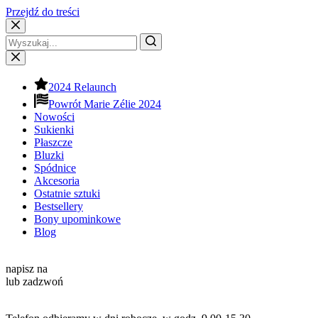
Przejdź do treści
2024 Relaunch
Powrót Marie Zélie 2024
Nowości
Sukienki
Płaszcze
Bluzki
Spódnice
Akcesoria
Ostatnie sztuki
Bestsellery
Bony upominkowe
Blog
Kontakt
napisz na
info@mariezelie.com
lub zadzwoń
+48 881 039 434
Godziny pracy