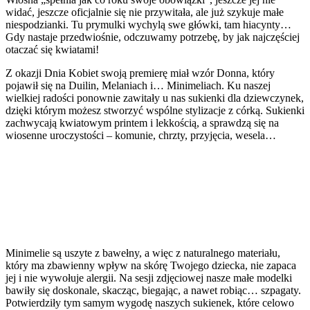
widać, jeszcze oficjalnie się nie przywitała, ale już szykuje małe
niespodzianki. Tu prymulki wychylą swe główki, tam hiacynty…
Gdy nastaje przedwiośnie, odczuwamy potrzebę, by jak najczęściej
otaczać się kwiatami!
Z okazji Dnia Kobiet swoją premierę miał wzór Donna, który
pojawił się na Duilin, Melaniach i… Minimeliach. Ku naszej
wielkiej radości ponownie zawitały u nas sukienki dla dziewczynek,
dzięki którym możesz stworzyć wspólne stylizacje z córką. Sukienki
zachwycają kwiatowym printem i lekkością, a sprawdzą się na
wiosenne uroczystości – komunie, chrzty, przyjęcia, wesela…
Minimelie są uszyte z bawełny, a więc z naturalnego materiału,
który ma zbawienny wpływ na skórę Twojego dziecka, nie zapaca
jej i nie wywołuje alergii. Na sesji zdjęciowej nasze małe modelki
bawiły się doskonale, skacząc, biegając, a nawet robiąc… szpagaty.
Potwierdziły tym samym wygodę naszych sukienek, które celowo