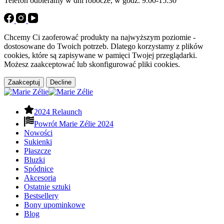
Telefon odbieramy w dni robocze, w godz. 9.00-15.30
Chcemy Ci zaoferować produkty na najwyższym poziomie -
dostosowane do Twoich potrzeb. Dlatego korzystamy z plików
cookies, które są zapisywane w pamięci Twojej przeglądarki.
Możesz zaakceptować lub skonfigurować pliki cookies.
Zaakceptuj
Decline
2024 Relaunch
Powrót Marie Zélie 2024
Nowości
Sukienki
Płaszcze
Bluzki
Spódnice
Akcesoria
Ostatnie sztuki
Bestsellery
Bony upominkowe
Blog