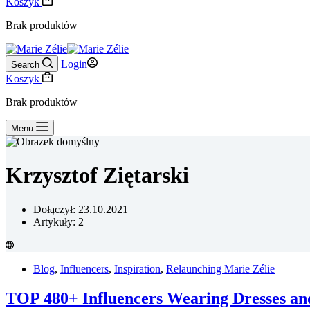
Koszyk
Brak produktów
Login
Search
Koszyk
Brak produktów
Menu
Krzysztof Ziętarski
Dołączył: 23.10.2021
Artykuły: 2
Blog
,
Influencers
,
Inspiration
,
Relaunching Marie Zélie
TOP 480+ Influencers Wearing Dresses and