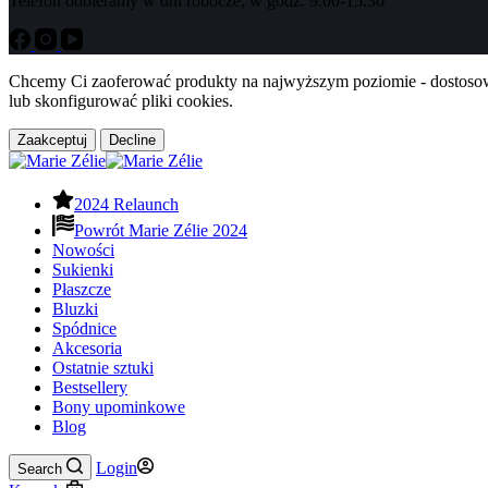
Telefon odbieramy w dni robocze, w godz. 9.00-15.30
Chcemy Ci zaoferować produkty na najwyższym poziomie - dostosowa
lub skonfigurować pliki cookies.
Zaakceptuj
Decline
2024 Relaunch
Powrót Marie Zélie 2024
Nowości
Sukienki
Płaszcze
Bluzki
Spódnice
Akcesoria
Ostatnie sztuki
Bestsellery
Bony upominkowe
Blog
Login
Search