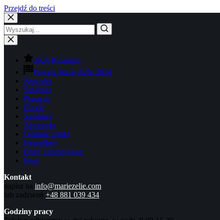
Przejdź do treści
2024 Relaunch
Powrót Marie Zélie 2024
Nowości
Sukienki
Płaszcze
Bluzki
Spódnice
Akcesoria
Ostatnie sztuki
Bestsellery
Bony upominkowe
Blog
Kontakt
napisz na
info@mariezelie.com
lub zadzwoń
+48 881 039 434
Godziny pracy