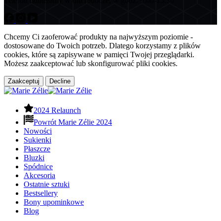
Telefon odbieramy w dni robocze, w godz. 9.00-15.30
Chcemy Ci zaoferować produkty na najwyższym poziomie -
dostosowane do Twoich potrzeb. Dlatego korzystamy z plików
cookies, które są zapisywane w pamięci Twojej przeglądarki.
Możesz zaakceptować lub skonfigurować pliki cookies.
Zaakceptuj
Decline
2024 Relaunch
Powrót Marie Zélie 2024
Nowości
Sukienki
Płaszcze
Bluzki
Spódnice
Akcesoria
Ostatnie sztuki
Bestsellery
Bony upominkowe
Blog