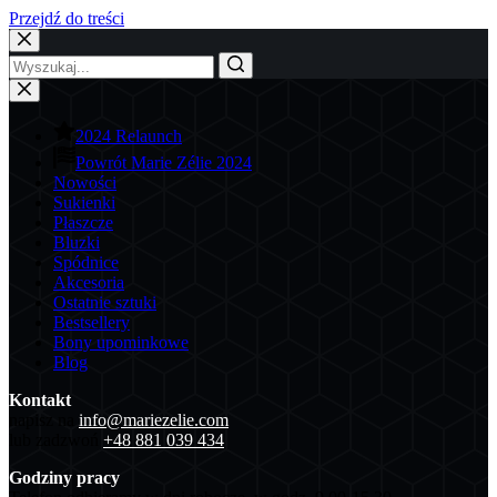
Przejdź do treści
2024 Relaunch
Powrót Marie Zélie 2024
Nowości
Sukienki
Płaszcze
Bluzki
Spódnice
Akcesoria
Ostatnie sztuki
Bestsellery
Bony upominkowe
Blog
Kontakt
napisz na
info@mariezelie.com
lub zadzwoń
+48 881 039 434
Godziny pracy