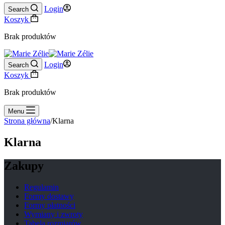
Login
Search
Koszyk
Brak produktów
Login
Search
Koszyk
Brak produktów
Menu
Strona główna
/
Klarna
Klarna
Zakupy
Regulamin
Formy dostawy
Formy płatności
Wymiany i zwroty
Tabela rozmiarów