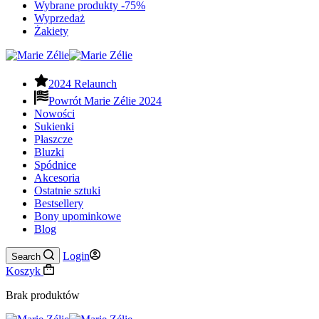
Wybrane produkty -75%
Wyprzedaż
Żakiety
2024 Relaunch
Powrót Marie Zélie 2024
Nowości
Sukienki
Płaszcze
Bluzki
Spódnice
Akcesoria
Ostatnie sztuki
Bestsellery
Bony upominkowe
Blog
Login
Search
Koszyk
Brak produktów