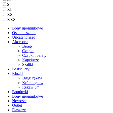
S
XL
XS
XXS
Bony upominkowe
Ostatnie sztuki
Uncategorized
Akcesoria
Berety
Czapki
Czapki i berety
Kapelusze
Szaliki
Bestsellery
Bluzki
Długi rękaw
Krótki rękaw
Rękaw 3/4
Bomberki
Bony upominkowe
Nowości
Outlet
Płaszcze