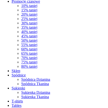
Promocje czasowe
10% taniej
15% taniej
20% taniej
25% taniej
30% taniej
35% taniej
40% taniej
45% taniej
50% taniej
55% taniej
60% taniej
65% taniej
70% taniej
75% taniej
80% taniej
Sklep
Spódnice
Spódnica Dzianina
Spódnica Tkanina
Sukienki
Sukienka Dzianina
Sukienka Tkanina
T-shirts
Tables