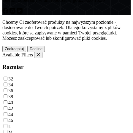
Telefon odbieramy w dni robocze, w godz. 9.00-15.30
Chcemy Ci zaoferować produkty na najwyższym poziomie -
dostosowane do Twoich potrzeb. Dlatego korzystamy z plików
cookies, które są zapisywane w pamięci Twojej przeglądarki.
Możesz zaakceptować lub skonfigurować pliki cookies.
Zaakceptuj
Decline
Available Filters
Rozmiar
32
34
36
38
40
42
44
46
L
M