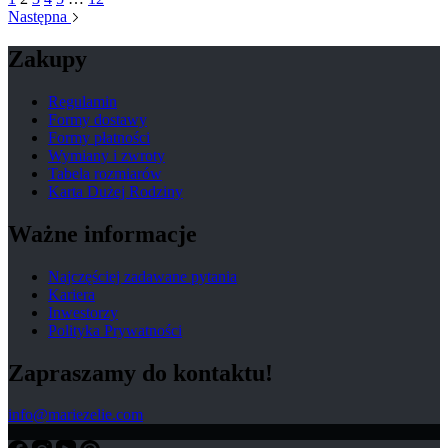
Następna
Zakupy
Regulamin
Formy dostawy
Formy płatności
Wymiany i zwroty
Tabela rozmiarów
Karta Dużej Rodziny
Ważne informacje
Najczęściej zadawane pytania
Kariera
Inwestorzy
Polityka Prywatności
Zapraszamy do kontaktu!
info@mariezelie.com