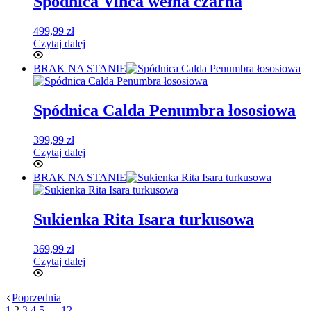
Spódnica Vinca wełna czarna
499,99
zł
Czytaj dalej
BRAK NA STANIE
Spódnica Calda Penumbra łososiowa
399,99
zł
Czytaj dalej
BRAK NA STANIE
Sukienka Rita Isara turkusowa
369,99
zł
Czytaj dalej
Poprzednia
1
2
3
4
5
…
12