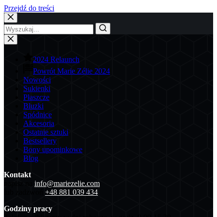
Przejdź do treści
2024 Relaunch
Powrót Marie Zélie 2024
Nowości
Sukienki
Płaszcze
Bluzki
Spódnice
Akcesoria
Ostatnie sztuki
Bestsellery
Bony upominkowe
Blog
Kontakt
napisz na
info@mariezelie.com
lub zadzwoń
+48 881 039 434
Godziny pracy