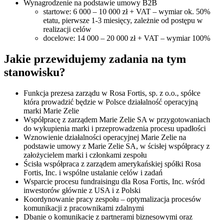
Wynagrodzenie na podstawie umowy B2B
startowe: 6 000 – 10 000 zł + VAT – wymiar ok. 50%
etatu, pierwsze 1-3 miesięcy, zależnie od postępu w
realizacji celów
docelowe: 14 000 – 20 000 zł + VAT – wymiar 100%
Jakie przewidujemy zadania na tym
stanowisku?
Funkcja prezesa zarządu w Rosa Fortis, sp. z o.o., spółce
która prowadzić będzie w Polsce działalność operacyjną
marki Marie Zelie
Współpracę z zarządem Marie Zelie SA w przygotowaniach
do wykupienia marki i przeprowadzenia procesu upadłości
Wznowienie działalności operacyjnej Marie Zelie na
podstawie umowy z Marie Zelie SA, w ścisłej współpracy z
założycielem marki i członkami zespołu
Ścisła współpraca z zarządem amerykańskiej spółki Rosa
Fortis, Inc. i wspólne ustalanie celów i zadań
Wsparcie procesu fundraisingu dla Rosa Fortis, Inc. wśród
inwestorów głównie z USA i z Polski
Koordynowanie pracy zespołu – optymalizacja procesów
komunikacji z pracownikami zdalnymi
Dbanie o komunikację z partnerami biznesowymi oraz