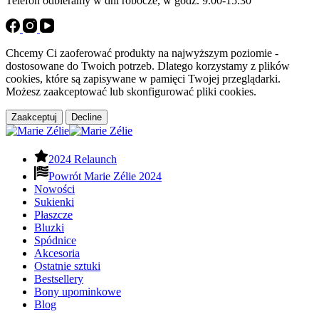
Telefon odbieramy w dni robocze, w godz. 9.00-15.30
Chcemy Ci zaoferować produkty na najwyższym poziomie -
dostosowane do Twoich potrzeb. Dlatego korzystamy z plików
cookies, które są zapisywane w pamięci Twojej przeglądarki.
Możesz zaakceptować lub skonfigurować pliki cookies.
Zaakceptuj
Decline
2024 Relaunch
Powrót Marie Zélie 2024
Nowości
Sukienki
Płaszcze
Bluzki
Spódnice
Akcesoria
Ostatnie sztuki
Bestsellery
Bony upominkowe
Blog