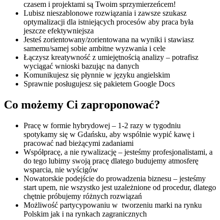
czasem i projektami są Twoim sprzymierzeńcem!
Lubisz nieszablonowe rozwiązania i zawsze szukasz
optymalizacji dla istniejących procesów aby praca była
jeszcze efektywniejsza
Jesteś zorientowany/zorientowana na wyniki i stawiasz
samemu/samej sobie ambitne wyzwania i cele
Łączysz kreatywność z umiejętnością analizy – potrafisz
wyciągać wnioski bazując na danych
Komunikujesz się płynnie w języku angielskim
Sprawnie posługujesz się pakietem Google Docs
Co możemy Ci zaproponować?
Pracę w formie hybrydowej – 1-2 razy w tygodniu
spotykamy się w Gdańsku, aby wspólnie wypić kawę i
pracować nad bieżącymi zadaniami
Współpracę, a nie rywalizację – jesteśmy profesjonalistami, a
do tego lubimy swoją pracę dlatego budujemy atmosferę
wsparcia, nie wyścigów
Nowatorskie podejście do prowadzenia biznesu – jesteśmy
start upem, nie wszystko jest uzależnione od procedur, dlatego
chętnie próbujemy różnych rozwiązań
Możliwość partycypowaniu w tworzeniu marki na rynku
Polskim jak i na rynkach zagranicznych