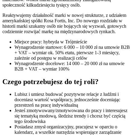
społeczność kilkudziesięciu tysięcy osób.
Reaktywujemy działalność marki w nowej strukturze, z udziałem
amerykańskiej spółki Rosa Fortis, Inc. Do nowego rozdziału w
historii marki szukamy osób nie bojących się wyzwań, gotowych
codziennie rozwijać markę na międzynarodowych rynkach.
Miejsce pracy: hybryda w Trójmieście
Wynagrodzenie startowe: 6 000 – 10 000 zł na umowie B2B
+ VAT – wymiar ok. 50% etatu, pierwsze 1-3 miesięcy,
zależnie od postępu w realizacji celów
Wynagrodzenie docelowe: 14 000 – 20 000 zł na umowie
B2B + VAT – wymiar 100%
Czego potrzebujesz do tej roli?
Lubisz i umiesz budować pozytywne relacje z ludźmi i
doceniasz wartość współpracy, jednocześnie doceniając
przestrzeń na pracę indywidualną
Jesteś zmotywowany/zmotywowana do pracy i interesujesz
się tematyką modową, śledzisz trendy i chcesz być częścią
tego środowiska
Posiadasz zmysł organizacyjny, pracujesz w oparciu o
kalendarz, a wszelkie narzędzia wspierające zarządzanie