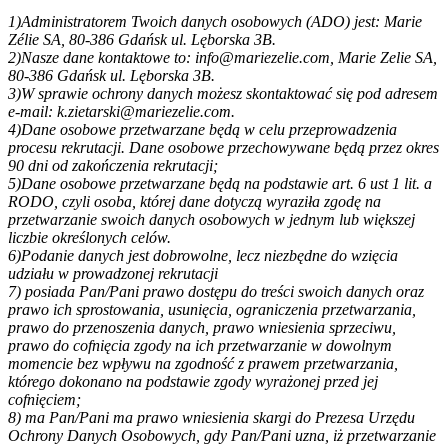
1)Administratorem Twoich danych osobowych (ADO) jest: Marie
Zélie SA, 80-386 Gdańsk ul. Lęborska 3B.
2)Nasze dane kontaktowe to: info@mariezelie.com, Marie Zelie SA,
80-386 Gdańsk ul. Lęborska 3B.
3)W sprawie ochrony danych możesz skontaktować się pod adresem
e-mail: k.zietarski@mariezelie.com.
4)Dane osobowe przetwarzane będą w celu przeprowadzenia
procesu rekrutacji. Dane osobowe przechowywane będą przez okres
90 dni od zakończenia rekrutacji;
5)Dane osobowe przetwarzane będą na podstawie art. 6 ust 1 lit. a
RODO, czyli osoba, której dane dotyczą wyraziła zgodę na
przetwarzanie swoich danych osobowych w jednym lub większej
liczbie określonych celów.
6)Podanie danych jest dobrowolne, lecz niezbędne do wzięcia
udziału w prowadzonej rekrutacji
7) posiada Pan/Pani prawo dostępu do treści swoich danych oraz
prawo ich sprostowania, usunięcia, ograniczenia przetwarzania,
prawo do przenoszenia danych, prawo wniesienia sprzeciwu,
prawo do cofnięcia zgody na ich przetwarzanie w dowolnym
momencie bez wpływu na zgodność z prawem przetwarzania,
którego dokonano na podstawie zgody wyrażonej przed jej
cofnięciem;
8) ma Pan/Pani ma prawo wniesienia skargi do Prezesa Urzędu
Ochrony Danych Osobowych, gdy Pan/Pani uzna, iż przetwarzanie