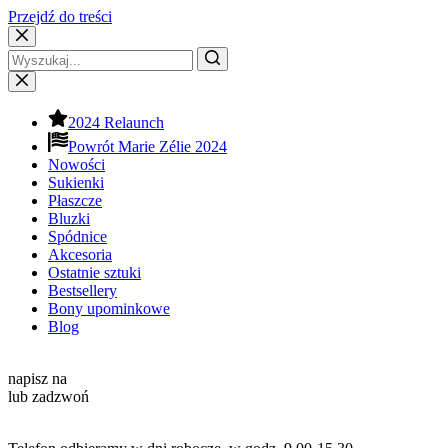
Przejdź do treści
2024 Relaunch
Powrót Marie Zélie 2024
Nowości
Sukienki
Płaszcze
Bluzki
Spódnice
Akcesoria
Ostatnie sztuki
Bestsellery
Bony upominkowe
Blog
Kontakt
napisz na
info@mariezelie.com
lub zadzwoń
+48 881 039 434
Godziny pracy